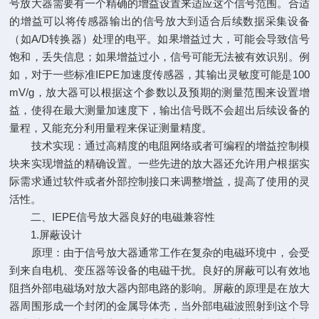
号放大器需要有一个精确的增益设置来适应这个信号范围。合适
的增益可以将传感器输出的信号放大到适合后续数据采集设备
（如A/D转换器）处理的电平。如果增益过大，可能会导致信号
饱和，丢失信息；如果增益过小，信号可能无法被有效识别。例
如，对于一些标准IEPE加速度传感器，其输出灵敏度可能是100
mV/g，放大器可以根据这个参数以及预期的测量范围来设置增
益，使得在最大测量加速度下，输出信号既不会超出后续设备的
量程，又能充分利用量程来保证测量精度。
技术实现：通过高精度的电阻网络或者可编程的增益控制模
块来实现增益的精确设置。一些先进的放大器还允许用户根据实
际需求通过软件或者外部控制接口来调整增益，提高了使用的灵
活性。
二、IEPE信号放大器良好的电磁兼容性
1.屏蔽设计
原理：由于信号放大器通常工作在复杂的电磁环境中，会受
到来自电机、变压器等设备的电磁干扰。良好的屏蔽可以有效地
阻挡外部电磁场对放大器内部电路的影响。屏蔽的原理是在放大
器周围形成一个封闭的金属导体壳，当外部电磁波照射到这个导