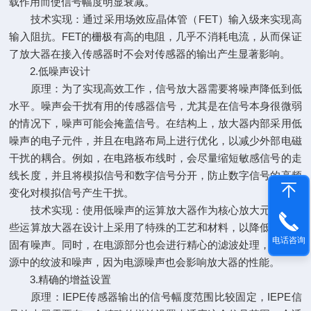
载作用而使信号幅度明显衰减。
技术实现：通过采用场效应晶体管（FET）输入级来实现高
输入阻抗。FET的栅极有高的电阻，几乎不消耗电流，从而保证
了放大器在接入传感器时不会对传感器的输出产生显著影响。
2.低噪声设计
原理：为了实现高效工作，信号放大器需要将噪声降低到低
水平。噪声会干扰有用的传感器信号，尤其是在信号本身很微弱
的情况下，噪声可能会掩盖信号。在结构上，放大器内部采用低
噪声的电子元件，并且在电路布局上进行优化，以减少外部电磁
干扰的耦合。例如，在电路板布线时，会尽量缩短敏感信号的走
线长度，并且将模拟信号和数字信号分开，防止数字信号的高频
变化对模拟信号产生干扰。
技术实现：使用低噪声的运算放大器作为核心放大元件。这
些运算放大器在设计上采用了特殊的工艺和材料，以降低内部的
电话咨询
固有噪声。同时，在电源部分也会进行精心的滤波处理，去除电
源中的纹波和噪声，因为电源噪声也会影响放大器的性能。
3.精确的增益设置
原理：IEPE传感器输出的信号幅度范围比较固定，IEPE信