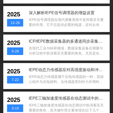
号的精准捕捉与稳定传输，广泛应用于多个工业
效，但会持续引入系统误差，降低测试重复性，
场景的力监测与分析工作中。从工作原理来看，
多通道同步测试时的数据偏差会进一步放大。掌
IEPE动态力传感器以压电材料为核心感应组件，
深入解析IEPE信号调理器的增益设置
2025
握标准化的基准面判定与对位方法，修正安装方
当受到外力作用时，压电材料会产生与外力对应
向偏移问题，是...
IEPE信号调理器在现代测量系统中发挥着至关重
的电荷信号，完成力到电信号的初步转换。与传
12-26
要的作用。它不仅提供必要的电源，还对从传感
统压电传感器不同，它内部集成微型信号调理电
器获取的微弱信号进行放大，以便于后续的数据
路，可直接将高阻抗电荷信号转换为低阻抗电压
处理和分析。增益设置是一个至关重要的环节，
信号，无需额外配置外部电荷放大器，简化了测
正确的增益调整对于确保测量结果的准确性和可
ICP/IEPE数据采集器的多通道同步采集能力分析
2025
量链路的设备组成。供电与信号传输采用恒流源
靠性起着决定性作用。工作原理：IEPE传感器通
共线模式，...
在现代工业与科研领域，数据采集设备在测量与
过电压供电，并通过模拟信号输出相应的电流变
9-28
分析过程中扮演着至关重要的角色。尤其是在振
化。信号调理器接受这些信号，对其进行放大和
动、声学、力学等领域，ICP（电荷耦合式压力传
过滤，以便更好地适配后续的测量和分析设备。
感器）和IEPE（集成电子压电传感器）数据采集
其基本工作过程如下：1.信号接收：接收到来自
器作为常用的测量工具，广泛应用于多个场景，
IEPE动态力传感器应对高强度振动和冲击的能力分析
2025
IEPE传感器的低电平信号。2.增益放大：通过设
如机械故障诊断、声学检测、结构健康监测等。
置...
IEPE动态力传感器属于压电传感器的一种，其核
由于多传感器系统的需求日益增加，如何高效、
7-22
心组件为压电材料。当传感器受到外力作用时，
精确地同步采集多个通道的数据成为了技术开发
压电材料会产生与外力成比例的电荷信号，从而
中的一个重要挑战。ICP/IEPE数据采集器通常具
转换为电信号进行测量。与传统的压电传感器不
备多通道同步采集功能，能够在同一时刻准确捕
同，IEPE传感器内置了电子放大电路，可以在传
IEPE三轴加速度传感器在动态测试中的关键作用
2025
捉来自多个传感器的信号。其技术实现原理通常
感器内部直接对电荷信号进行放大，输出高质量
包...
IEPE三轴加速度传感器在动态测试中扮演着至关
的电压信号。这样的设计使得IEPE传感器不仅能
3-10
重要的角色，其关键作用主要体现在以下几个方
够提供更高的信号质量，还能实现更为精确的测