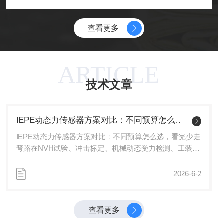
面：1.良好的环境适应性：三轴加速度传感器通
量。IEPE传感器的内部结构一般包括：压电晶
常具有较好的环境适应性，能够在较宽的温度范
体、内置放大器、电缆接口、外壳和传感器支架
围内保持性能稳定。一些高性能的IEPE传感器还
等。整个结构的设计不仅考虑了传感器的测量精
查看更多
具备防水、防尘等特性，适用于恶劣的测试环
度，...
境。这使得它在各种户外测试、工业现场测试以
及特殊环境下的测试中都能发挥可靠的作用，为
动态测试提供了稳定的数据支持。2.便于系统集
ARTICLE
成：IEPE三轴加速度传感器采用恒流源供电，信
技术文章
号与供电共用同轴电缆，无需额外布线。这种简
洁的...
IEPE动态力传感器方案对比：不同预算怎么选，看完少走弯路
IEPE动态力传感器方案对比：不同预算怎么选，看完少走
弯路在NVH试验、冲击标定、机械动态受力检测、工装冲
击测力等场景里，IEPE动态力传感器凭借内置放大电路、
二线恒流供电、布线简单、抗干扰优于普通电荷型传感器
2026-6-2
的优势，早已成为试验室与产线动态测。但市面上产品从
几百元国产通用款到上万块进口高精度型号跨度极大，很
多采购与测试工程师常会陷入两个误区：预算有限盲目低
查看更多