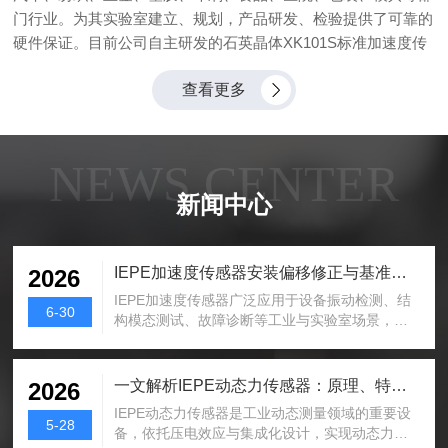
门行业。为其实验室建立、规划，产品研发、检验提供了可靠的
硬件保证。目前公司自主研发的石英晶体XK101S标准加速度传
感器已经通过中国计量科学研究院检定测试。主营产品包括：
查看更多
PE加速度传感器，IEPE加速度传感器，三轴加速度传感器，压
电速度传感器，PE动态力传感器，IEPE动态力传感器，IEPE力
锤，精密振动试验台，功率放大器，IEPE信号调理器，电荷放
大器。目前加速度传感器及动态力传感器均标配低噪音电缆和安
NEWS CENTER
装螺钉，并可以选配磁力安装座，粘接座，三轴向安装座和动态
新闻中心
力传感器卡具等全系列成套配件。
IEPE加速度传感器安装偏移修正与基准面找准方法
2026
IEPE加速度传感器广泛应用于设备振动检测、结
6-30
构模态测试、故障诊断等工业与实验室场景，传
感器的感应方向与被测结构振动方向的重合度，
直接影响采集数据的真实性与准确性。实际安装
作业中，人工对位偏差、安装平面不规整、无明
一文解析IEPE动态力传感器：原理、特性与应用
2026
确参照基准等因素，常会造成传感器方向偏移，
IEPE动态力传感器是工业动态测量领域的重要设
出现轴向信号偏弱、横向干扰偏大、三维数据配
5-28
备，依托压电效应与集成化设计，实现动态力信
比失衡等问题。轻微的角度偏移不会造成数据失