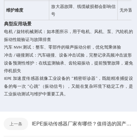
放大器故障、线缆破损都会影响信
维护难度
无外置调
号
典型应用场景
电机
旋转机械测试：如本图所示，用于电机、风机、泵、汽轮机的
/
振动性能验证与故障排查
汽车
测试：整车、零部件的噪声振动分析，优化驾乘体验
NVH
冲击
碰撞测试：汽车碰撞、设备冲击试验，完整记录高频冲击波形
/
设备预测性维护：在线监测轴承、齿轮箱振动，提前预警故障，避免
停机损失
加速度传感器就像工业设备的 “精密听诊器"，既能精准捕捉设
IEPE
备的每一次 “心跳"（振动信号），又能在复杂环境下稳定工作，是
工业振动测试与维护中重要工具。
IEPE振动传感器厂家有哪些？值得选的国产品牌：秦皇岛鑫辰电子
上一条