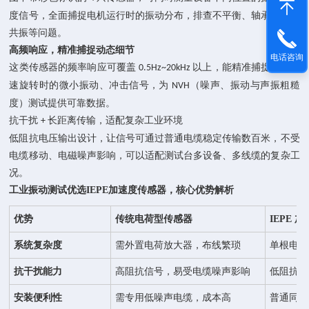
度信号，全面捕捉电机运行时的振动分布，排查不平衡、轴承故障、
共振等问题。
高频响应，精准捕捉动态细节
电话咨询
这类传感器的频率响应可覆盖
以上，能精准捕捉电机高
0.5Hz~
20
kHz
速旋转时的微小振动、冲击信号，为
（噪声、振动与声振粗糙
NVH
度）测试提供可靠数据。
抗干扰
长距离传输，适配复杂工业环境
+
低阻抗电压输出设计，让信号可通过普通电缆稳定传输数百米，不受
电缆移动、电磁噪声影响，可以适配测试台多设备、多线缆的复杂工
况。
工业振动测试优选IEPE加速度传感器，核心优势解析
优势
传统电荷型传感器
IEPE 
系统复杂度
需外置电荷放大器，布线繁琐
单根电缆
抗干扰能力
高阻抗信号，易受电缆噪声影响
低阻抗电
安装便利性
需专用低噪声电缆，成本高
普通同轴