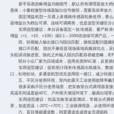
新手容易忽略增益功能细节，默认所有调理器放大档位通
悬殊：小量程微型传感器输出信号微弱，需要高倍率放大
固定增益机型一旦遇上多规格传感器轮换使用，要么小
器增益分为档位可调、连续可调两类，也是选型关键区分
实用选型建议：单台设备固定一款传感器、量产标准化检
增益（×1、×10、×100）或0.1～1000倍连续可调产
四、轻视输入输出接口与阻抗匹配，接线适配问题频
接口不匹配、阻抗不兼容是现场落地高频踩坑点，采购
头耽误试验进度。除此之外输入阻抗匹配容易被忽略，IE
部分小众厂家为压缩成本，选用劣质BNC座，反复插
实用选型建议：提前统计现有传感器出线接头、数据采集
口，杜绝松动。多通道机型优先选用统一接口，减少转接
五、不区分使用环境，室内款露天工业使用故障率飙
很多采购不区分使用场景，把实验室台式调理器直接用
高温车间温度超40℃、户外雨天潮湿环境下，极易出现
实用选型建议：恒温实验室桌面测试，常规台式裸机即
景，加选宽温（-20℃~+70℃）工业级调理器，从使用环
六、盲目堆砌通道数，闲置通道造成资金无谓损耗