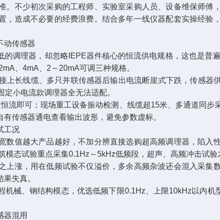
准。不少初次采购的工程师、实验室采购人员、设备维保师傅
置，造成不必要的经费浪费。结合多年一线仪器配套实操经验
不动传感器
调理器，却忽略IEPE器件核心的恒流供电规格，这也是普遍的
mA、4mA、2～20mA可调三种规格。
接上长线缆、多只并联传感器后输出电流断崖式下跌，传感器供
固定小电流款调理器全无法适配。
流即可；现场重工设备振动检测、线缆超15米、多通道同步采
自有传感器通电查看输出波形，避免参数虚标。
试工况
数值越大产品越好，不加分辨直接选购超高频调理器，陷入性
筑模态试验重点采集0.1Hz～5kHz低频段，超声、高频冲击试验
上涨，用在低频试验不仅溢价，多余高频杂波还会混入采集数
结果失真。
、钢结构模态，优选低频下限0.1Hz、上限10kHz以内机型
感器混用