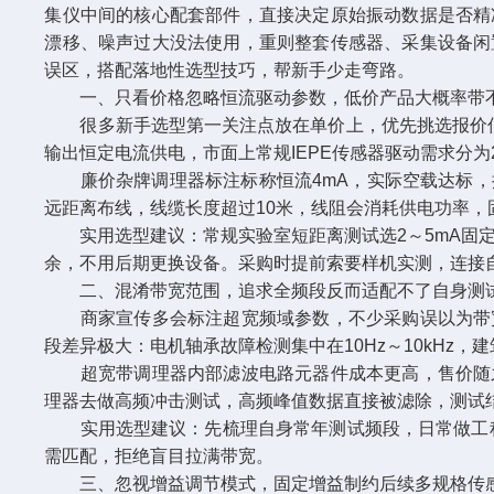
集仪中间的核心配套部件，直接决定原始振动数据是否精
漂移、噪声过大没法使用，重则整套传感器、采集设备闲
误区，搭配落地性选型技巧，帮新手少走弯路。
一、只看价格忽略恒流驱动参数，低价产品大概率带
很多新手选型第一关注点放在单价上，优先挑选报价低的
输出恒定电流供电，市面上常规IEPE传感器驱动需求分为2
廉价杂牌调理器标注标称恒流4mA，实际空载达标，
远距离布线，线缆长度超过10米，线阻会消耗供电功率，
实用选型建议：常规实验室短距离测试选2～5mA固定恒
余，不用后期更换设备。采购时提前索要样机实测，连接
二、混淆带宽范围，追求全频段反而适配不了自身测
商家宣传多会标注超宽频域参数，不少采购误以为带宽
段差异极大：电机轴承故障检测集中在10Hz～10kHz，建
超宽带调理器内部滤波电路元器件成本更高，售价随之
理器去做高频冲击测试，高频峰值数据直接被滤除，测试
实用选型建议：先梳理自身常年测试频段，日常做工程机械
需匹配，拒绝盲目拉满带宽。
三、忽视增益调节模式，固定增益制约后续多规格传