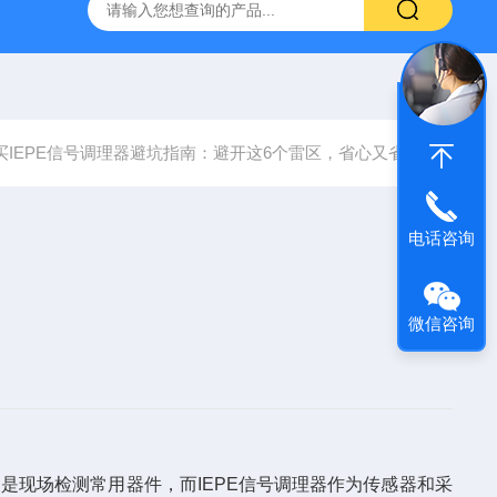
ICP加速度传感器电缆1032-BNC
AD001ICP型大冲击加
买IEPE信号调理器避坑指南：避开这6个雷区，省心又省钱
电话咨询
微信咨询
现场检测常用器件，而IEPE信号调理器作为传感器和采