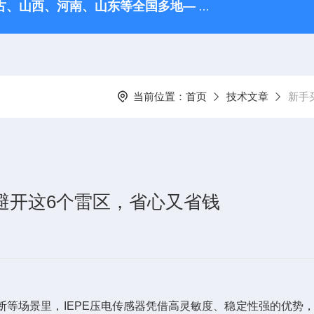
古、山西、河南、‌山东等全国多地—
HD2416数据采集器
当前位置：
首页
技术文章
新手
：避开这6个雷区，省心又省钱
场景里，IEPE压电传感器凭借高灵敏度、稳定性强的优势，是