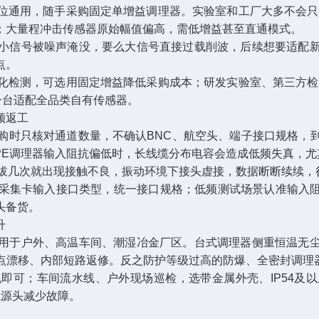
用，随手采购固定单增益调理器。实验室和工厂大多不会只配
；大量程冲击传感器原始幅值偏高，需低增益甚至直通模式。
信号被噪声淹没，要么大信号直接过载削波，后续想要适配新
点。
测，可选用固定增益降低采购成本；研发实验室、第三方检测
品，一台适配全品类自有传感器。
频返工
时只核对通道数量，不确认BNC、航空头、端子接口规格，到
PE调理器输入阻抗偏低时，长线缆分布电容会造成低频失真，
拔几次就出现接触不良，振动环境下接头虚接，数据断断续续，
卡输入接口类型，统一接口规格；低频测试场景认准输入阻抗≥
头备货。
升
于户外、高温车间、潮湿冶金厂区。台式调理器侧重恒温无尘
零点漂移、内部短路返修。反之防护等级过高的防爆、全密封调理
可；车间流水线、户外现场巡检，选带金属外壳、IP54及以
境源头减少故障。