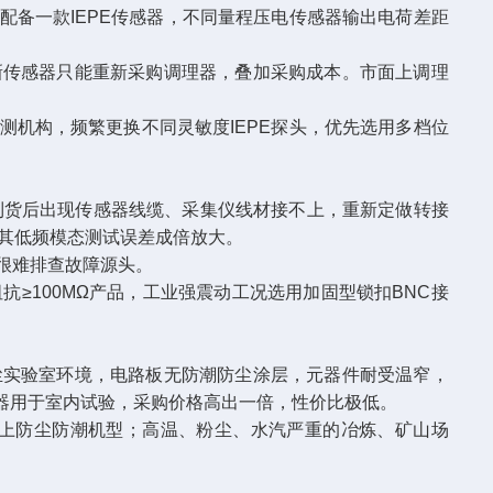
备一款IEPE传感器，不同量程压电传感器输出电荷差距
传感器只能重新采购调理器，叠加采购成本。市面上调理
机构，频繁更换不同灵敏度IEPE探头，优先选用多档位
货后出现传感器线缆、采集仪线材接不上，重新定做转接
尤其低频模态测试误差成倍放大。
很难排查故障源头。
100MΩ产品，工业强震动工况选用加固型锁扣BNC接
实验室环境，电路板无防潮防尘涂层，元器件耐受温窄，
器用于室内试验，采购价格高出一倍，性价比极低。
上防尘防潮机型；高温、粉尘、水汽严重的冶炼、矿山场