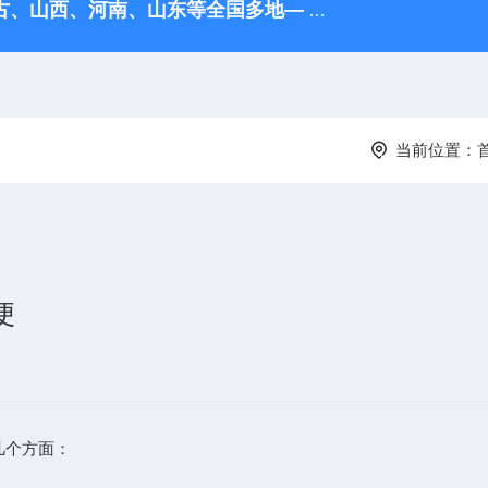
古、山西、河南、‌山东等全国多地—
HD2416数据采集器
当前位置：
便
几个方面：